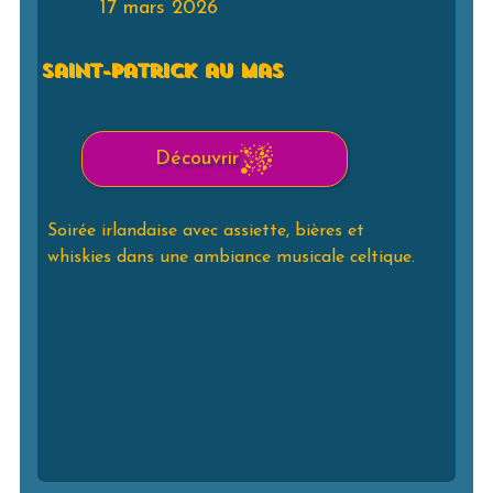
17 mars 2026
Saint-Patrick au Mas
Ma
Découvrir
Soirée irlandaise avec assiette, bières et
Une
whiskies dans une ambiance musicale celtique.
cha