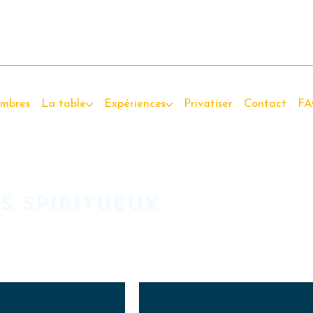
mbres
La table
Expériences
Privatiser
Contact
F
s spiritueux