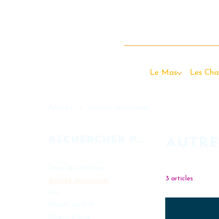
Le Mas
Les Cha
Accueil
Autres spiritueux
Rechercher par
Autre
Tous les articles
3 articles
Autres spiritueux
Gin
Rhum ambré
Rhum blanc